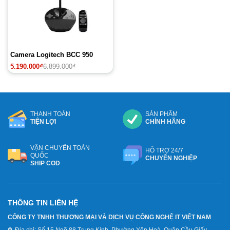
Camera Logitech BCC 950
Giá
Giá
5.190.000
₫
6.899.000
₫
gốc
hiện
là:
tại
6.899.000₫.
là:
5.190.000₫.
THANH TOÁN
SẢN PHẨM
TIỆN LỢI
CHÍNH HÃNG
VẬN CHUYỂN TOÀN
HỖ TRỢ 24/7
QUỐC
CHUYÊN NGHIỆP
SHIP COD
THÔNG TIN LIÊN HỆ
CÔNG TY TNHH THƯƠNG MẠI VÀ DỊCH VỤ CÔNG NGHỆ IT VIỆT NAM
Địa chỉ:
Số 15 Ngõ 88 Trung Kính, Phường Yên Hoà, Quận Cầu Giấy,