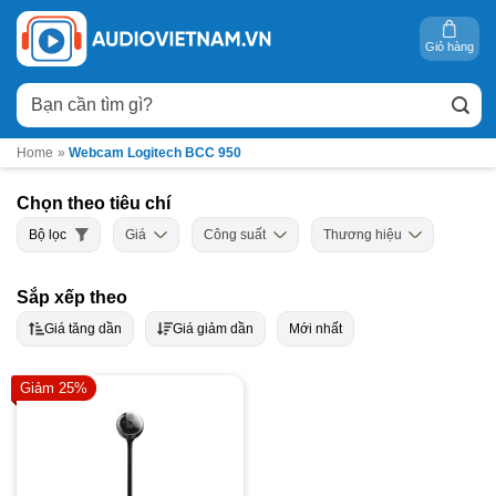
Bỏ
qua
Giỏ hàng
nội
Tìm
dung
kiếm:
Home
»
Webcam Logitech BCC 950
Chọn theo tiêu chí
Bộ lọc
Giá
Công suất
Thương hiệu
Sắp xếp theo
Giá tăng dần
Giá giảm dần
Mới nhất
Giảm 25%