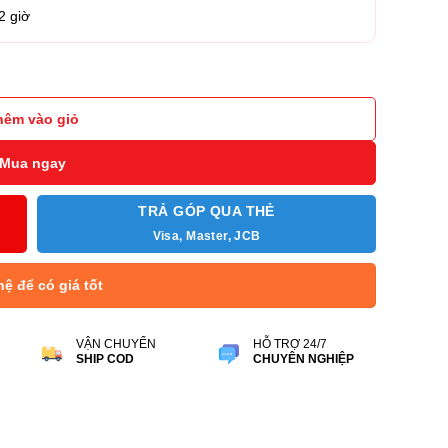
2 giờ
5 TE MS/UC Stereo Link 390a Kèm Đế Sạc số lượng
hêm vào giỏ
Mua ngay
TRẢ GÓP QUA THẺ
Visa, Master, JCB
hệ để có giá tốt
VẬN CHUYỂN
HỖ TRỢ 24/7
SHIP COD
CHUYÊN NGHIỆP