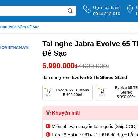
Gọi mua hàng
0914.212.616
 Link 390a Kèm Đế Sạc
Tai nghe Jabra Evolve 65 
Đế Sạc
Giá
Giá
6.990.000
7.990.000
₫
₫
gốc
hiện
Bạn đang xem
Evolve 65 TE Stereo Stand
là:
tại
Evolve 65 TE
7.990.000₫.
là:
Evolve 65 TE Mono
Stereo
5.690.000
₫
5.990.000
₫
6.990.000₫.
Khuyến mãi
Miễn phí vận chuyển toàn quốc (Ship COD)
Liên hệ Hotline 0914 212 616 để được hỗ tr