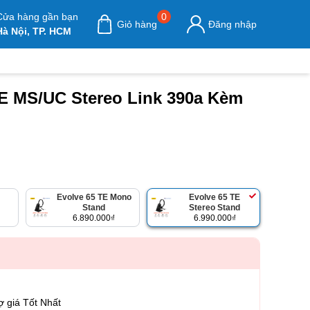
Cửa hàng gần bạn
0
Giỏ hàng
Đăng nhập
Hà Nội, TP. HCM
TE MS/UC Stereo Link 390a Kèm
Evolve 65 TE Mono
Evolve 65 TE
Stand
Stereo Stand
6.890.000
₫
6.990.000
₫
ợ giá Tốt Nhất