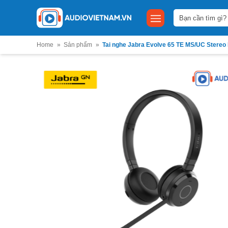
Bỏ
Tìm
qua
kiếm:
nội
dung
Home
»
Sản phẩm
»
Tai nghe Jabra Evolve 65 TE MS/UC Stereo