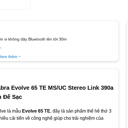
 vi không dây Bluetooth lên tới 30m
h
ộn nhất
Xem thêm
abra Evolve 65 TE MS/UC Stereo Link 390a
 Đế Sạc
thông minh và PC
âm thanh nổi HiFi
lve là mẫu
Evolve 65 TE
, đây là sản phẩm thế hệ thứ 3
mang lại sự thoải mái khi đeo cả ngày
hiều cải tiến về công nghệ giúp cho trải nghiệm của