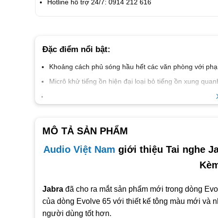
Hotline hỗ trợ 24/7: 0914 212 616
Đặc điểm nổi bật:
Khoảng cách phủ sóng hầu hết các văn phòng với phạm
Micrô khử tiếng ồn hiện đại loại bỏ tiếng ồn xung quan
16 giờ đàm thoại giúp bạn vượt qua những ngày bận r
Kết nối tối đa 2 thiết bị với một tai nghe
Đèn báo bận tích hợp giúp giảm sự gián đoạn
MÔ TẢ SẢN PHẨM
Kết nối cáp USB và sạc trong khi sử dụng tai nghe
Audio Việt Nam
giới thiệu Tai nghe J
Đế sạc tiện lợi
Kèm
Kết nối Bluetooth để dễ dàng kết nối với các thiết bị 
Được tạo ra để thưởng thức giọng nói và âm nhạc với 
Jabra
đã cho ra mắt sản phẩm mới trong dòng Evo
Jabra Evolve 65 TE Mono đi kèm với đệm da mềm mại 
của dòng Evolve 65 với thiết kế tông màu mới và n
người dùng tốt hơn.