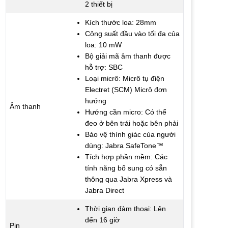
2 thiết bị
Kích thước loa: 28mm
Công suất đầu vào tối đa của
loa: 10 mW
Bộ giải mã âm thanh được
hỗ trợ: SBC
Loại micrô: Micrô tụ điện
Electret (SCM) Micrô đơn
hướng
Âm thanh
Hướng cần micro: Có thể
đeo ở bên trái hoặc bên phải
Bảo vệ thính giác của người
dùng: Jabra SafeTone™
Tích hợp phần mềm: Các
tính năng bổ sung có sẵn
thông qua Jabra Xpress và
Jabra Direct
Thời gian đàm thoại: Lên
đến 16 giờ
Pin